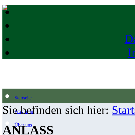
D
I
Startseite
Sie befinden sich hier:
Start
Programm
Über uns
ANLASS