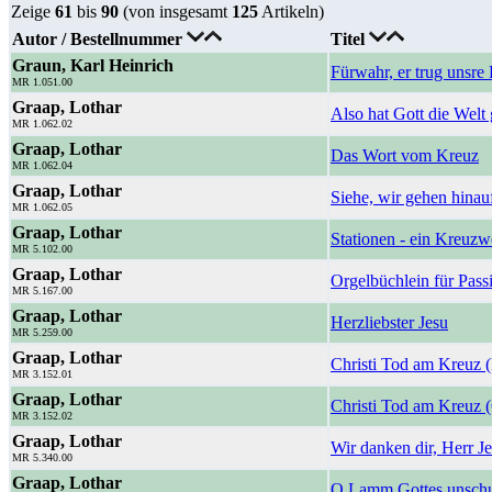
Zeige
61
bis
90
(von insgesamt
125
Artikeln)
Autor / Bestellnummer
Titel
Graun, Karl Heinrich
Fürwahr, er trug unsre
MR 1.051.00
Graap, Lothar
Also hat Gott die Welt 
MR 1.062.02
Graap, Lothar
Das Wort vom Kreuz
MR 1.062.04
Graap, Lothar
Siehe, wir gehen hinau
MR 1.062.05
Graap, Lothar
Stationen - ein Kreuz
MR 5.102.00
Graap, Lothar
Orgelbüchlein für Pass
MR 5.167.00
Graap, Lothar
Herzliebster Jesu
MR 5.259.00
Graap, Lothar
Christi Tod am Kreuz
MR 3.152.01
Graap, Lothar
Christi Tod am Kreuz 
MR 3.152.02
Graap, Lothar
Wir danken dir, Herr Je
MR 5.340.00
Graap, Lothar
O Lamm Gottes unschu