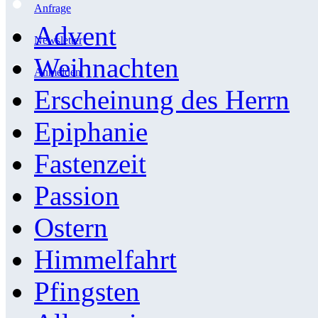
Anfrage
Advent
Newsletter
Weihnachten
Anmelden
Erscheinung des Herrn
Epiphanie
Fastenzeit
Passion
Ostern
Himmelfahrt
Pfingsten