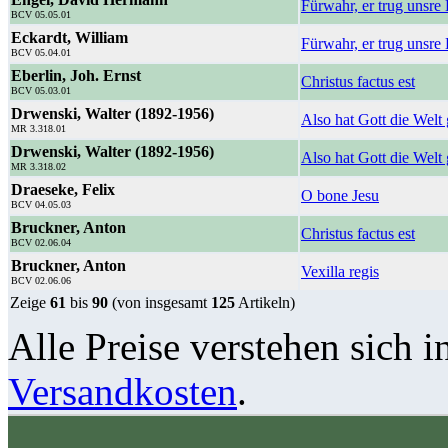
Fürwahr, er trug unsre
BCV 05.05.01
Eckardt, William
Fürwahr, er trug unsre
BCV 05.04.01
Eberlin, Joh. Ernst
Christus factus est
BCV 05.03.01
Drwenski, Walter (1892-1956)
Also hat Gott die Welt
MR 3.318.01
Drwenski, Walter (1892-1956)
Also hat Gott die Welt 
MR 3.318.02
Draeseke, Felix
O bone Jesu
BCV 04.05.03
Bruckner, Anton
Christus factus est
BCV 02.06.04
Bruckner, Anton
Vexilla regis
BCV 02.06.06
Zeige
61
bis
90
(von insgesamt
125
Artikeln)
Alle Preise verstehen sich i
Versandkosten
.