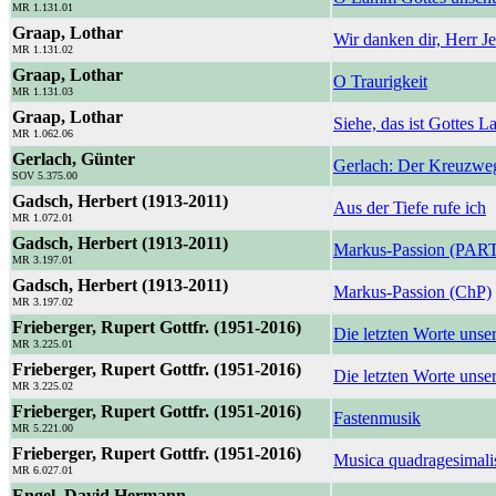
MR 1.131.01
Graap, Lothar
Wir danken dir, Herr Je
MR 1.131.02
Graap, Lothar
O Traurigkeit
MR 1.131.03
Graap, Lothar
Siehe, das ist Gottes 
MR 1.062.06
Gerlach, Günter
Gerlach: Der Kreuzweg
SOV 5.375.00
Gadsch, Herbert (1913-2011)
Aus der Tiefe rufe ich
MR 1.072.01
Gadsch, Herbert (1913-2011)
Markus-Passion (PAR
MR 3.197.01
Gadsch, Herbert (1913-2011)
Markus-Passion (ChP)
MR 3.197.02
Frieberger, Rupert Gottfr. (1951-2016)
Die letzten Worte uns
MR 3.225.01
Frieberger, Rupert Gottfr. (1951-2016)
Die letzten Worte unse
MR 3.225.02
Frieberger, Rupert Gottfr. (1951-2016)
Fastenmusik
MR 5.221.00
Frieberger, Rupert Gottfr. (1951-2016)
Musica quadragesimali
MR 6.027.01
Engel, David Hermann