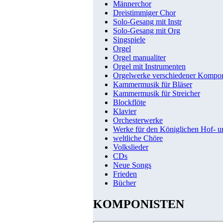
Männerchor
Dreistimmiger Chor
Solo-Gesang mit Instr
Solo-Gesang mit Org
Singspiele
Orgel
Orgel manualiter
Orgel mit Instrumenten
Orgelwerke verschiedener Kompo
Kammermusik für Bläser
Kammermusik für Streicher
Blockflöte
Klavier
Orchesterwerke
Werke für den Königlichen Hof- 
weltliche Chöre
Volkslieder
CDs
Neue Songs
Frieden
Bücher
KOMPONISTEN