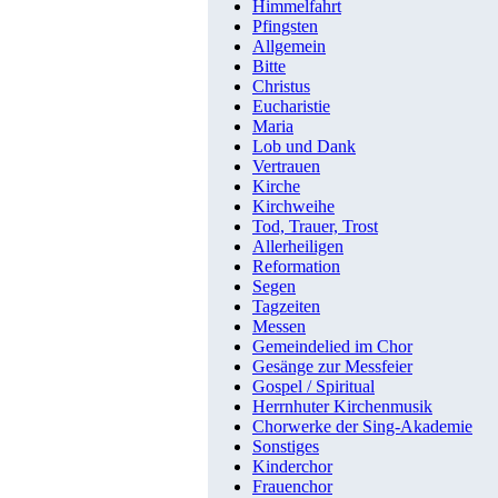
Himmelfahrt
Pfingsten
Allgemein
Bitte
Christus
Eucharistie
Maria
Lob und Dank
Vertrauen
Kirche
Kirchweihe
Tod, Trauer, Trost
Allerheiligen
Reformation
Segen
Tagzeiten
Messen
Gemeindelied im Chor
Gesänge zur Messfeier
Gospel / Spiritual
Herrnhuter Kirchenmusik
Chorwerke der Sing-Akademie
Sonstiges
Kinderchor
Frauenchor