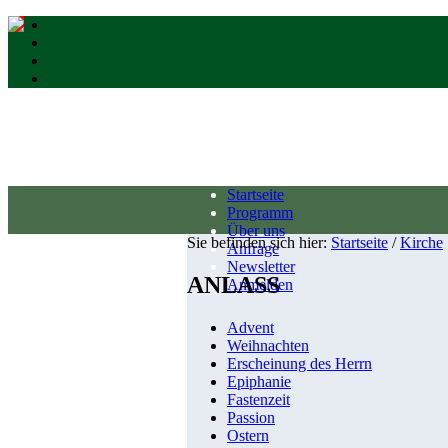
Startseite
Programm
Über uns
Sie befinden sich hier:
Startseite
/
Kirche
Anfrage
Newsletter
ANLASS
Anmelden
Advent
Weihnachten
Erscheinung des Herrn
Epiphanie
Fastenzeit
Passion
Ostern