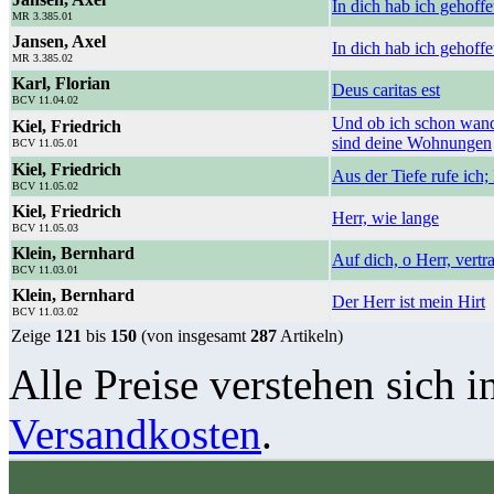
In dich hab ich gehoff
MR 3.385.01
Jansen, Axel
In dich hab ich gehoffe
MR 3.385.02
Karl, Florian
Deus caritas est
BCV 11.04.02
Und ob ich schon wander
Kiel, Friedrich
sind deine Wohnungen
BCV 11.05.01
Kiel, Friedrich
Aus der Tiefe rufe ich;
BCV 11.05.02
Kiel, Friedrich
Herr, wie lange
BCV 11.05.03
Klein, Bernhard
Auf dich, o Herr, vertr
BCV 11.03.01
Klein, Bernhard
Der Herr ist mein Hirt
BCV 11.03.02
Zeige
121
bis
150
(von insgesamt
287
Artikeln)
Alle Preise verstehen sich i
Versandkosten
.