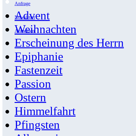
Anfrage
Advent
Newsletter
Weihnachten
Anmelden
Erscheinung des Herrn
Epiphanie
Fastenzeit
Passion
Ostern
Himmelfahrt
Pfingsten