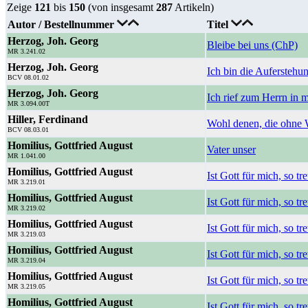
Zeige
121
bis
150
(von insgesamt
287
Artikeln)
Autor / Bestellnummer
Titel
Herzog, Joh. Georg
Bleibe bei uns (ChP)
MR 3.241.02
Herzog, Joh. Georg
Ich bin die Auferstehu
BCV 08.01.02
Herzog, Joh. Georg
Ich rief zum Herrn in m
MR 3.094.00T
Hiller, Ferdinand
Wohl denen, die ohne 
BCV 08.03.01
Homilius, Gottfried August
Vater unser
MR 1.041.00
Homilius, Gottfried August
Ist Gott für mich, so t
MR 3.219.01
Homilius, Gottfried August
Ist Gott für mich, so tr
MR 3.219.02
Homilius, Gottfried August
Ist Gott für mich, so tr
MR 3.219.03
Homilius, Gottfried August
Ist Gott für mich, so tr
MR 3.219.04
Homilius, Gottfried August
Ist Gott für mich, so tre
MR 3.219.05
Homilius, Gottfried August
Ist Gott für mich, so tr