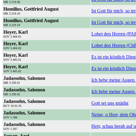
MR 3.219.06
Homilius, Gottfried August
Ist Gott für mich, so tr
MR 3.219.10
Homilius, Gottfried August
Ist Gott für mich, so t
MR 3.219.19
Hoyer, Karl
Lobet den Herren (PA
SOV 3.404.01
Hoyer, Karl
Lobet den Herren (ChP
SOV 3.404.02
Hoyer, Karl
Es ist ein köstlich Di
SOV 3.405.01
Hoyer, Karl
Es ist ein köstlich Din
SOV 3.405.02
Jadassohn, Salomon
Ich hebe meine Augen
MR 3.330.01
Jadassohn, Salomon
Ich hebe meine Augen 
MR 3.330.02
Jadassohn, Salomon
Gott sei uns gnädig
BCV 10.01.01
Jadassohn, Salomon
Neige, o Herr, dein Oh
SOV 1.306
Jadassohn, Salomon
Herr, schau herab auf 
SOV 1.307
Jansen, Axel