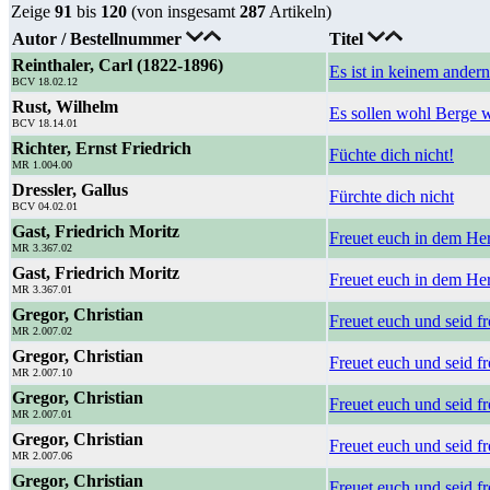
Zeige
91
bis
120
(von insgesamt
287
Artikeln)
Autor / Bestellnummer
Titel
Reinthaler, Carl (1822-1896)
Es ist in keinem andern
BCV 18.02.12
Rust, Wilhelm
Es sollen wohl Berge 
BCV 18.14.01
Richter, Ernst Friedrich
Füchte dich nicht!
MR 1.004.00
Dressler, Gallus
Fürchte dich nicht
BCV 04.02.01
Gast, Friedrich Moritz
Freuet euch in dem He
MR 3.367.02
Gast, Friedrich Moritz
Freuet euch in dem He
MR 3.367.01
Gregor, Christian
Freuet euch und seid f
MR 2.007.02
Gregor, Christian
Freuet euch und seid fr
MR 2.007.10
Gregor, Christian
Freuet euch und seid f
MR 2.007.01
Gregor, Christian
Freuet euch und seid f
MR 2.007.06
Gregor, Christian
Freuet euch und seid fr