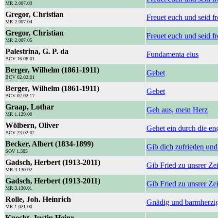
MR 2.007.03
Gregor, Christian
Freuet euch und seid fr
MR 2.007.04
Gregor, Christian
Freuet euch und seid fr
MR 2.007.05
Palestrina, G. P. da
Fundamenta eius
BCV 16.06.01
Berger, Wilhelm (1861-1911)
Gebet
BCV 02.02.01
Berger, Wilhelm (1861-1911)
Gebet
BCV 02.02.17
Graap, Lothar
Geh aus, mein Herz
MR 1.129.00
Wölbern, Oliver
Gehet ein durch die en
BCV 23.02.02
Becker, Albert (1834-1899)
Gib dich zufrieden und s
SOV 1.305
Gadsch, Herbert (1913-2011)
Gib Fried zu unsrer Ze
MR 3.130.02
Gadsch, Herbert (1913-2011)
Gib Fried zu unsrer Ze
MR 3.130.01
Rolle, Joh. Heinrich
Gnädig und barmherzig 
MR 1.021.00
Knecht, Justin Heinr.