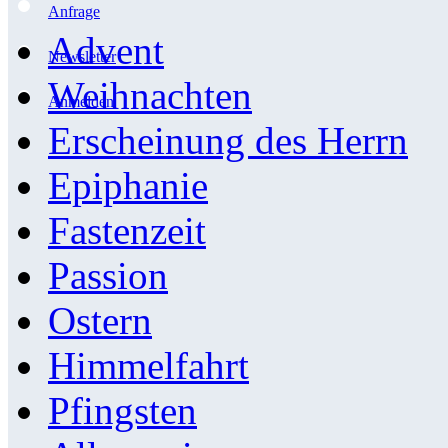
Anfrage
Advent
Newsletter
Weihnachten
Anmelden
Erscheinung des Herrn
Epiphanie
Fastenzeit
Passion
Ostern
Himmelfahrt
Pfingsten