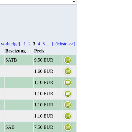
 vorherige]
1
2
3
4
5
...
[nächste >>]
Besetzung
Preis
SATB
9,50 EUR
1,60 EUR
1,10 EUR
1,10 EUR
1,10 EUR
1,10 EUR
SAB
7,50 EUR