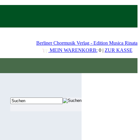
Berliner Chormusik Verlag - Edition Musica Rinata
MEIN WARENKORB:
0 |
ZUR KASSE