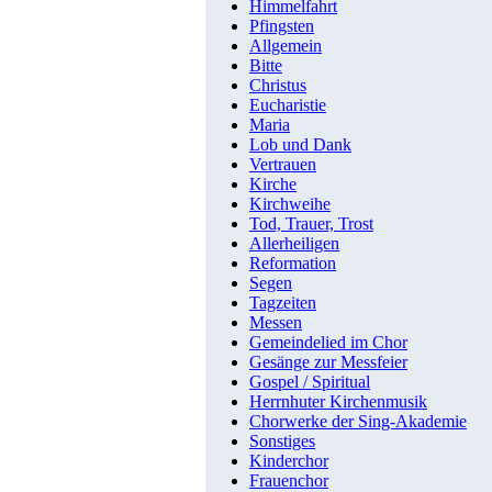
Himmelfahrt
Pfingsten
Allgemein
Bitte
Christus
Eucharistie
Maria
Lob und Dank
Vertrauen
Kirche
Kirchweihe
Tod, Trauer, Trost
Allerheiligen
Reformation
Segen
Tagzeiten
Messen
Gemeindelied im Chor
Gesänge zur Messfeier
Gospel / Spiritual
Herrnhuter Kirchenmusik
Chorwerke der Sing-Akademie
Sonstiges
Kinderchor
Frauenchor