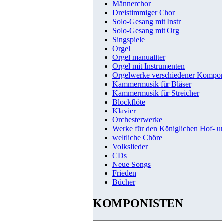
Männerchor
Dreistimmiger Chor
Solo-Gesang mit Instr
Solo-Gesang mit Org
Singspiele
Orgel
Orgel manualiter
Orgel mit Instrumenten
Orgelwerke verschiedener Kompo
Kammermusik für Bläser
Kammermusik für Streicher
Blockflöte
Klavier
Orchesterwerke
Werke für den Königlichen Hof- 
weltliche Chöre
Volkslieder
CDs
Neue Songs
Frieden
Bücher
KOMPONISTEN