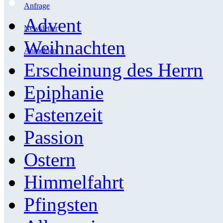
Anfrage
Advent
Newsletter
Weihnachten
Anmelden
Erscheinung des Herrn
Epiphanie
Fastenzeit
Passion
Ostern
Himmelfahrt
Pfingsten