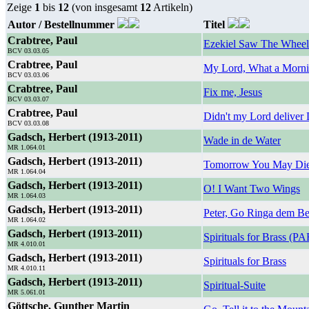
Zeige
1
bis
12
(von insgesamt
12
Artikeln)
Autor / Bestellnummer
Titel
Crabtree, Paul
Ezekiel Saw The Wheel
BCV 03.03.05
Crabtree, Paul
My Lord, What a Mornin
BCV 03.03.06
Crabtree, Paul
Fix me, Jesus
BCV 03.03.07
Crabtree, Paul
Didn't my Lord deliver 
BCV 03.03.08
Gadsch, Herbert (1913-2011)
Wade in de Water
MR 1.064.01
Gadsch, Herbert (1913-2011)
Tomorrow You May Di
MR 1.064.04
Gadsch, Herbert (1913-2011)
O! I Want Two Wings
MR 1.064.03
Gadsch, Herbert (1913-2011)
Peter, Go Ringa dem Be
MR 1.064.02
Gadsch, Herbert (1913-2011)
Spirituals for Brass (P
MR 4.010.01
Gadsch, Herbert (1913-2011)
Spirituals for Brass
MR 4.010.11
Gadsch, Herbert (1913-2011)
Spiritual-Suite
MR 5.061.01
Göttsche, Gunther Martin