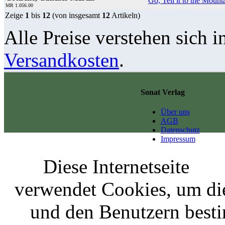
Go, Tell it to the Mount
MR 1.056.00
Zeige
1
bis
12
(von insgesamt
12
Artikeln)
Alle Preise verstehen sich i
Versandkosten
.
Sonat Verlag
Über uns
AGB
Datenschutz
Impressum
Diese Internetseite
verwendet Cookies, um di
und den Benutzern best