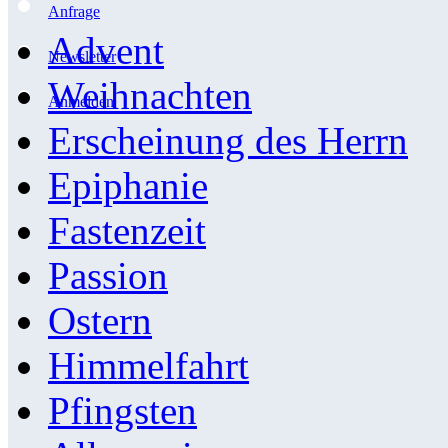
Anfrage
Advent
Newsletter
Weihnachten
Anmelden
Erscheinung des Herrn
Epiphanie
Fastenzeit
Passion
Ostern
Himmelfahrt
Pfingsten