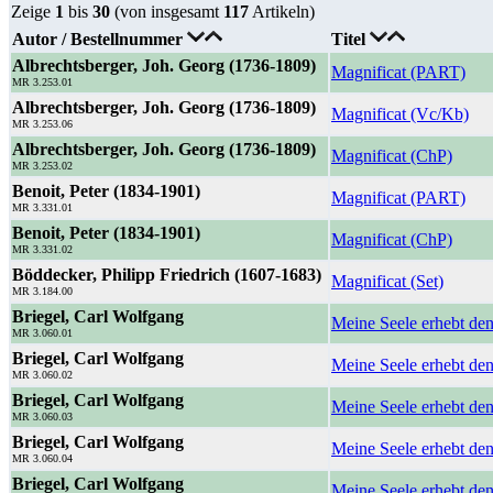
Zeige
1
bis
30
(von insgesamt
117
Artikeln)
Autor / Bestellnummer
Titel
Albrechtsberger, Joh. Georg (1736-1809)
Magnificat (PART)
MR 3.253.01
Albrechtsberger, Joh. Georg (1736-1809)
Magnificat (Vc/Kb)
MR 3.253.06
Albrechtsberger, Joh. Georg (1736-1809)
Magnificat (ChP)
MR 3.253.02
Benoit, Peter (1834-1901)
Magnificat (PART)
MR 3.331.01
Benoit, Peter (1834-1901)
Magnificat (ChP)
MR 3.331.02
Böddecker, Philipp Friedrich (1607-1683)
Magnificat (Set)
MR 3.184.00
Briegel, Carl Wolfgang
Meine Seele erhebt de
MR 3.060.01
Briegel, Carl Wolfgang
Meine Seele erhebt de
MR 3.060.02
Briegel, Carl Wolfgang
Meine Seele erhebt de
MR 3.060.03
Briegel, Carl Wolfgang
Meine Seele erhebt de
MR 3.060.04
Briegel, Carl Wolfgang
Meine Seele erhebt de