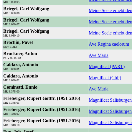
MR 3.060.05
Briegel, Carl Wolfgang
Meine Seele erhebt de
MR 3.060.06
Briegel, Carl Wolfgang
Meine Seele erhebt de
MR 3.060.07
Briegel, Carl Wolfgang
Meine Seele erhebt de
MR 3.060.10
Brochin, Pavel
Ave Regina caelorum
SOV 1.313
Bruckner, Anton
Ave Maria
BCV 02.06.03
Caldara, Antonio
Magnificat (PART)
MR 3.030.01
Caldara, Antonio
Magnificat (ChP)
MR 3.030.02
Cominetti, Ennio
Ave Maria
MR 3.375.00
Frieberger, Rupert Gottfr. (1951-2016)
Magnificat Salisburge
MR 3.348.01
Frieberger, Rupert Gottfr. (1951-2016)
Magnificat Salisburge
MR 3.348.02
Frieberger, Rupert Gottfr. (1951-2016)
Magnificat Salisburgen
MR 3.348.10
Fux, Joh. Josef