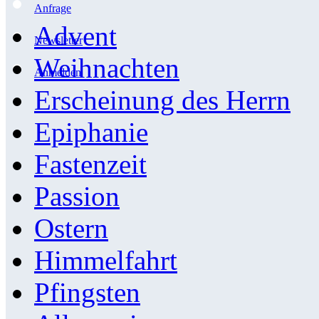
Anfrage
Advent
Newsletter
Weihnachten
Anmelden
Erscheinung des Herrn
Epiphanie
Fastenzeit
Passion
Ostern
Himmelfahrt
Pfingsten