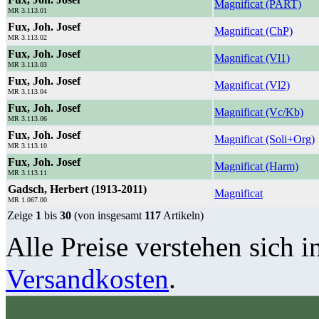
Magnificat (PART)
MR 3.113.01
Fux, Joh. Josef
Magnificat (ChP)
MR 3.113.02
Fux, Joh. Josef
Magnificat (Vl1)
MR 3.113.03
Fux, Joh. Josef
Magnificat (Vl2)
MR 3.113.04
Fux, Joh. Josef
Magnificat (Vc/Kb)
MR 3.113.06
Fux, Joh. Josef
Magnificat (Soli+Org)
MR 3.113.10
Fux, Joh. Josef
Magnificat (Harm)
MR 3.113.11
Gadsch, Herbert (1913-2011)
Magnificat
MR 1.067.00
Zeige
1
bis
30
(von insgesamt
117
Artikeln)
Alle Preise verstehen sich i
Versandkosten
.