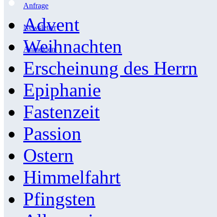
Anfrage
Advent
Newsletter
Weihnachten
Anmelden
Erscheinung des Herrn
Epiphanie
Fastenzeit
Passion
Ostern
Himmelfahrt
Pfingsten