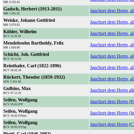
MR 3.232.02
Gadsch, Herbert (1913-2011)
Jauchzet dem Herrn, al
MR 3.261.02
Weiske, Johann Gottfried
Jauchzet dem Herrn, al
MR 3.079.02
Köhler, Wilhelm
Jauchzet dem Herrn, al
BCV 11.01.01
Mendelssohn Bartholdy, Felix
Jauchzet dem Herrn, al
MR 1.050.00
Schicht, Joh. Gottfried
Jauchzet dem Herrn, al
BCV 19.12.01
Reinthaler, Carl (1822-1896)
Jauchzet dem Herrn, al
BCV 18.02.29
Rückert, Theodor (1859-1932)
Jauchzet dem Herrn, al
SOV 1.351.00
Gulbins, Max
Jauchzet dem Herrn all
BCV 07.11.02
Seifen, Wolfgang
Jauchzet dem Herrn (
BCV 19.02.07P
Seifen, Wolfgang
Jauchzet dem Herrn (In
BCV 19.02.07Instr
Seifen, Wolfgang
Jauchzet dem Herrn (C
BCV 19.02.07Chp
Piutti, Carl (1846-1902)