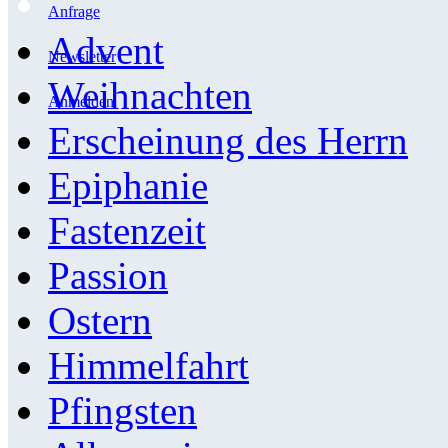
Anfrage
Advent
Newsletter
Weihnachten
Anmelden
Erscheinung des Herrn
Epiphanie
Fastenzeit
Passion
Ostern
Himmelfahrt
Pfingsten