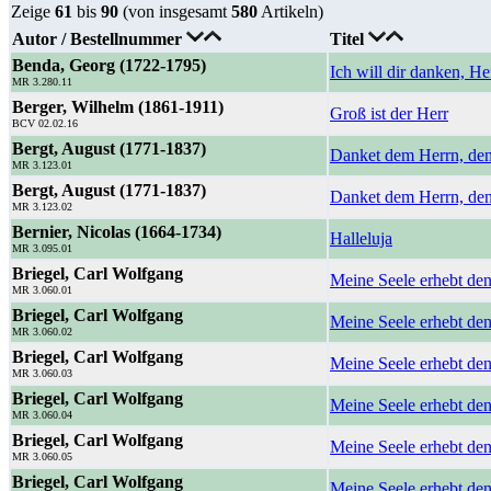
Zeige
61
bis
90
(von insgesamt
580
Artikeln)
Autor / Bestellnummer
Titel
Benda, Georg (1722-1795)
Ich will dir danken, H
MR 3.280.11
Berger, Wilhelm (1861-1911)
Groß ist der Herr
BCV 02.02.16
Bergt, August (1771-1837)
Danket dem Herrn, denn
MR 3.123.01
Bergt, August (1771-1837)
Danket dem Herrn, denn
MR 3.123.02
Bernier, Nicolas (1664-1734)
Halleluja
MR 3.095.01
Briegel, Carl Wolfgang
Meine Seele erhebt de
MR 3.060.01
Briegel, Carl Wolfgang
Meine Seele erhebt de
MR 3.060.02
Briegel, Carl Wolfgang
Meine Seele erhebt de
MR 3.060.03
Briegel, Carl Wolfgang
Meine Seele erhebt de
MR 3.060.04
Briegel, Carl Wolfgang
Meine Seele erhebt de
MR 3.060.05
Briegel, Carl Wolfgang
Meine Seele erhebt de