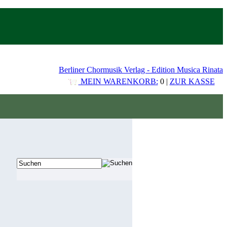
Berliner Chormusik Verlag - Edition Musica Rinata
MEIN WARENKORB:
0 |
ZUR KASSE