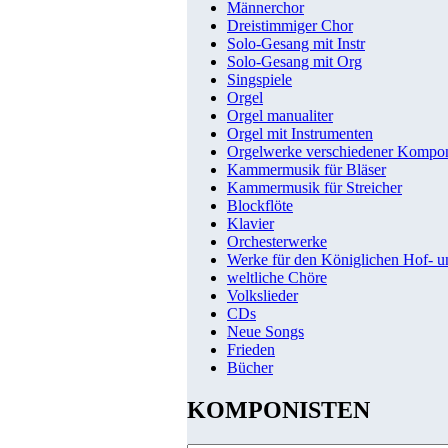
Männerchor
Dreistimmiger Chor
Solo-Gesang mit Instr
Solo-Gesang mit Org
Singspiele
Orgel
Orgel manualiter
Orgel mit Instrumenten
Orgelwerke verschiedener Kompo
Kammermusik für Bläser
Kammermusik für Streicher
Blockflöte
Klavier
Orchesterwerke
Werke für den Königlichen Hof- 
weltliche Chöre
Volkslieder
CDs
Neue Songs
Frieden
Bücher
KOMPONISTEN