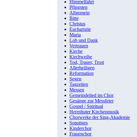
Himmelfahrt
Pfingsten
Allgemein
Bitte
Christus
Eucharistie
Maria
Lob und Dank
Vertrauen
Kirche
Kirchweihe
Tod, Trauer, Trost
Allerheiligen
Reformation
Segen
Tagzeiten
Messen
Gemeindelied im Chor
Gesänge zur Messfeier
Gospel / Spiritual
Herrnhuter Kirchenmusik
Chorwerke der Sing-Akademie
Sonstiges
Kinderchor
Frauenchor