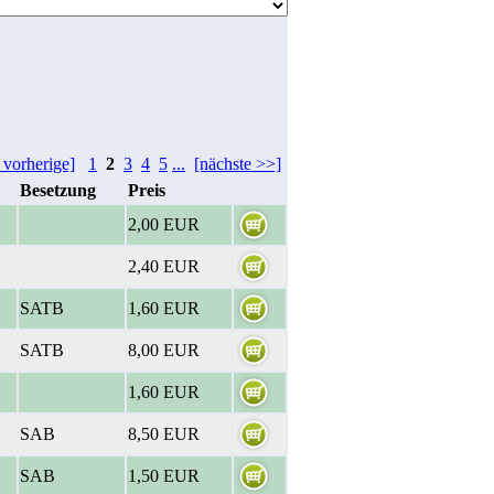
 vorherige]
1
2
3
4
5
...
[nächste >>]
Besetzung
Preis
2,00 EUR
2,40 EUR
SATB
1,60 EUR
SATB
8,00 EUR
1,60 EUR
SAB
8,50 EUR
SAB
1,50 EUR