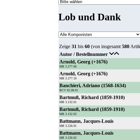
Lob und Dank
Zeige
31
bis
60
(von insgesamt
580
Artik
Autor / Bestellnummer
Arnold, Georg (+1676)
MR 3.277.06
Arnold, Georg (+1676)
MR 3.277.10
Banchieri, Adriano (1568-1634)
BCV 02.08.01
Bartmuß, Richard (1859-1910)
MR 3.132.01
Bartmuß, Richard (1859-1910)
MR 3.132.02
Battmann, Jacques-Louis
MR 3.226.01
Battmann, Jacques-Louis
MR 3.226.02